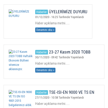
ÜYELER
ÜYELERİMİZE DUYURU
Haberler
01/12/2020 - 16:25 Tarihinde Yayımlandı
MEVZUAT
Haber açıklama metni......
Devamını oku »
KVKK
GALERI
23-27 Kasım 2020 TOBB
Haberler
Haftalık Ekonomi Bülteni sitemize
30/11/2020 - 09:42 Tarihinde Yayımlandı
eklenmiştir.
İLETIŞIM
Haber açıklama metni......
Devamını oku »
TSE-ISI-EN 9000 VE TS EN
Haberler
ISO 9001:2015 belgelerimizi aldık.
27/11/2020 - 10:58 Tarihinde Yayımlandı
Haber açıklama metni......