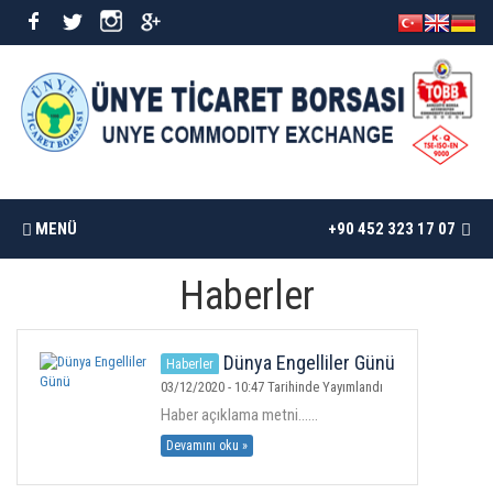
MENÜ
+90 452 323 17 07
Haberler
ANASAYFA
BORSAMIZ
Dünya Engelliler Günü
Haberler
03/12/2020 - 10:47 Tarihinde Yayımlandı
Haber açıklama metni......
İSTATISTIKLER
Devamını oku »
DÖKÜMANLAR