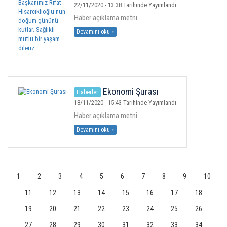
Hisarcıklıoğlu nun doğum gününü
22/11/2020 - 13:38 Tarihinde Yayımlandı
kutlar. Sağlıklı mutlu bir yaşam
Haber açıklama metni......
dileriz.
Devamını oku »
Ekonomi Şurası
Haberler
18/11/2020 - 15:43 Tarihinde Yayımlandı
Haber açıklama metni......
Devamını oku »
1
2
3
4
5
6
7
8
9
10
11
12
13
14
15
16
17
18
19
20
21
22
23
24
25
26
27
28
29
30
31
32
33
34