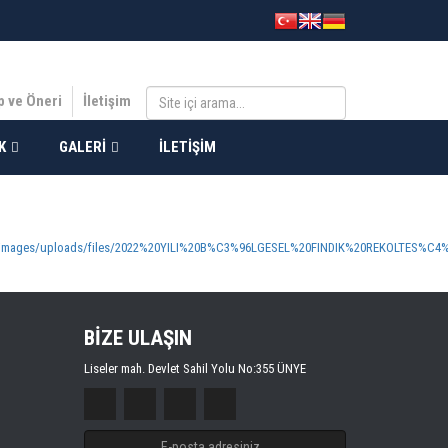
p ve Öneri
İletişim
K
GALERI
İLETIŞIM
tr/images/uploads/files/2022%20YILI%20B%C3%96LGESEL%20FINDIK%20REKOLTES%C4%B
BİZE ULAŞIN
Liseler mah. Devlet Sahil Yolu No:355 ÜNYE