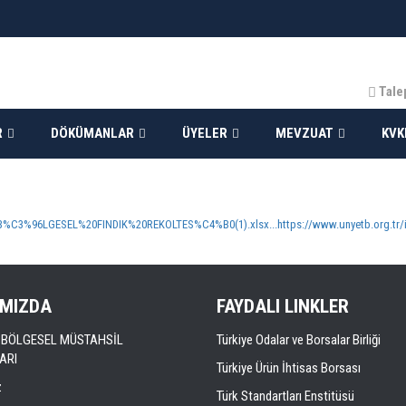
Tale
R
DÖKÜMANLAR
ÜYELER
MEVZUAT
KVK
%20B%C3%96LGESEL%20FINDIK%20REKOLTES%C4%B0(1).xlsx...https://www.unyetb.org.
IMIZDA
FAYDALI LINKLER
LI BÖLGESEL MÜSTAHSİL
Türkiye Odalar ve Borsalar Birliği
ARI
Türkiye Ürün İhtisas Borsası
z
Türk Standartları Enstitüsü