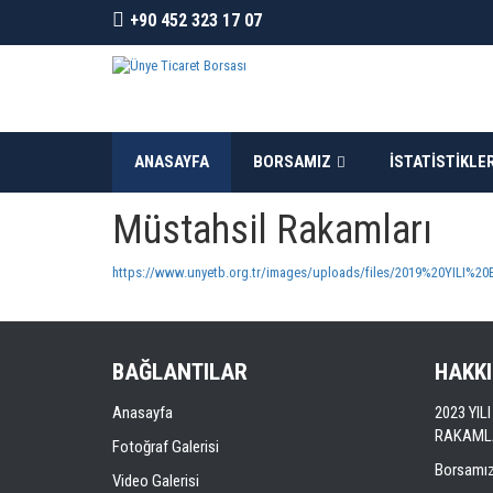
+90 452 323 17 07
ANASAYFA
BORSAMIZ
İSTATISTIKLE
Müstahsil Rakamları
https://www.unyetb.org.tr/images/uploads/files/2019%20YILI
BAĞLANTILAR
HAKK
Anasayfa
2023 YI
RAKAML
Fotoğraf Galerisi
Borsamı
Video Galerisi