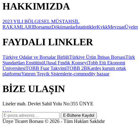
HAKKIMIZDA
2023 YILI BÖLGESEL MÜSTAHSİL
RAKAMLARI
Borsamız
Dökümanlar
İstatistikler
Kvkk
Mevzuat
Üyeler
FAYDALI LINKLER
Türkiye Odalar ve Borsalar Birliği
Türkiye Ürün İhtisas Borsası
Türk
Standartları Enstitüsü
Ulusal Fındık Konseyi
Tobb Etü Ekonomi
Üniversitesi
TOBB Fuar Takvimi
TOBB 2B
Kardeş kurum ortak
platformu
Yatırım Teşvik Sistemleri
e-commodity bazaar
BİZE ULAŞIN
Liseler mah. Devlet Sahil Yolu No:355 ÜNYE
Ünye Ticaret Borsası © 2026 - Tüm Hakları Saklıdır