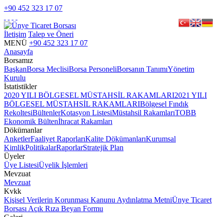
+90 452 323 17 07
İletişim
Talep ve Öneri
MENÜ
+90 452 323 17 07
Anasayfa
Borsamız
Başkan
Borsa Meclisi
Borsa Personeli
Borsanın Tanımı
Yönetim
Kurulu
İstatistikler
2020 YILI BÖLGESEL MÜSTAHSİL RAKAMLARI
2021 YILI
BÖLGESEL MÜSTAHSİL RAKAMLARI
Bölgesel Fındık
Rekoltesi
Bültenler
Kotasyon Listesi
Müstahsil Rakamları
TOBB
Ekonomik Bülten
İhracat Rakamları
Dökümanlar
Anketler
Faaliyet Raporları
Kalite Dökümanları
Kurumsal
Kimlik
Politikalar
Raporlar
Stratejik Plan
Üyeler
Üye Listesi
Üyelik İşlemleri
Mevzuat
Mevzuat
Kvkk
Kişisel Verilerin Korunması Kanunu Aydınlatma Metni
Ünye Ticaret
Borsası Açık Rıza Beyan Formu