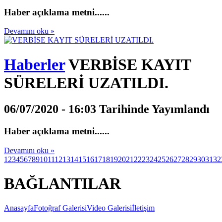
Haber açıklama metni......
Devamını oku »
Haberler
VERBİSE KAYIT
SÜRELERİ UZATILDI.
06/07/2020 - 16:03 Tarihinde Yayımlandı
Haber açıklama metni......
Devamını oku »
1
2
3
4
5
6
7
8
9
10
11
12
13
14
15
16
17
18
19
20
21
22
23
24
25
26
27
28
29
30
31
32
BAĞLANTILAR
Anasayfa
Fotoğraf Galerisi
Video Galerisi
İletişim