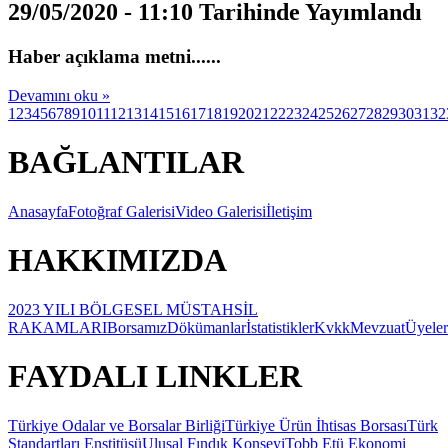
29/05/2020 - 11:10 Tarihinde Yayımlandı
Haber açıklama metni......
Devamını oku »
1
2
3
4
5
6
7
8
9
10
11
12
13
14
15
16
17
18
19
20
21
22
23
24
25
26
27
28
29
30
31
32
BAĞLANTILAR
Anasayfa
Fotoğraf Galerisi
Video Galerisi
İletişim
HAKKIMIZDA
2023 YILI BÖLGESEL MÜSTAHSİL
RAKAMLARI
Borsamız
Dökümanlar
İstatistikler
Kvkk
Mevzuat
Üyeler
FAYDALI LINKLER
Türkiye Odalar ve Borsalar Birliği
Türkiye Ürün İhtisas Borsası
Türk
Standartları Enstitüsü
Ulusal Fındık Konseyi
Tobb Etü Ekonomi