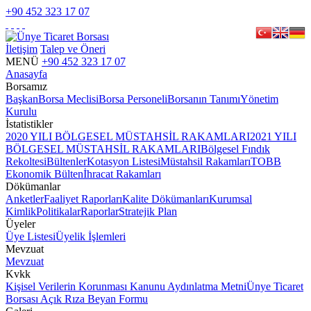
+90 452 323 17 07
İletişim
Talep ve Öneri
MENÜ
+90 452 323 17 07
Anasayfa
Borsamız
Başkan
Borsa Meclisi
Borsa Personeli
Borsanın Tanımı
Yönetim
Kurulu
İstatistikler
2020 YILI BÖLGESEL MÜSTAHSİL RAKAMLARI
2021 YILI
BÖLGESEL MÜSTAHSİL RAKAMLARI
Bölgesel Fındık
Rekoltesi
Bültenler
Kotasyon Listesi
Müstahsil Rakamları
TOBB
Ekonomik Bülten
İhracat Rakamları
Dökümanlar
Anketler
Faaliyet Raporları
Kalite Dökümanları
Kurumsal
Kimlik
Politikalar
Raporlar
Stratejik Plan
Üyeler
Üye Listesi
Üyelik İşlemleri
Mevzuat
Mevzuat
Kvkk
Kişisel Verilerin Korunması Kanunu Aydınlatma Metni
Ünye Ticaret
Borsası Açık Rıza Beyan Formu