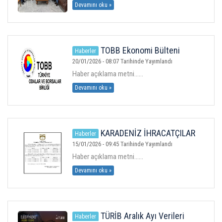
Devamını oku »
TOBB Ekonomi Bülteni
Haberler
Yayında
20/01/2026 - 08:07 Tarihinde Yayımlandı
Haber açıklama metni......
Devamını oku »
KARADENİZ İHRACATÇILAR
Haberler
BİRLİĞİ ARALIK AYI İHRACAT BÜLTENİ
15/01/2026 - 09:45 Tarihinde Yayımlandı
YAYINDA
Haber açıklama metni......
Devamını oku »
TÜRİB Aralık Ayı Verileri
Haberler