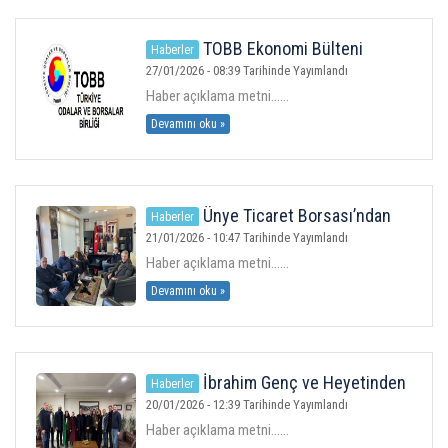
ÜYELER
TOBB Ekonomi Bülteni
Haberler
Yayında
27/01/2026 - 08:39 Tarihinde Yayımlandı
MEVZUAT
Haber açıklama metni......
Devamını oku »
KVKK
GALERI
Ünye Ticaret Borsası’ndan
Haberler
Bekir Şimşek’e Tebrik Ziyareti
21/01/2026 - 10:47 Tarihinde Yayımlandı
İLETIŞIM
Haber açıklama metni......
Devamını oku »
İbrahim Genç ve Heyetinden
Haberler
Borsamıza Ziyaret
20/01/2026 - 12:39 Tarihinde Yayımlandı
Haber açıklama metni......