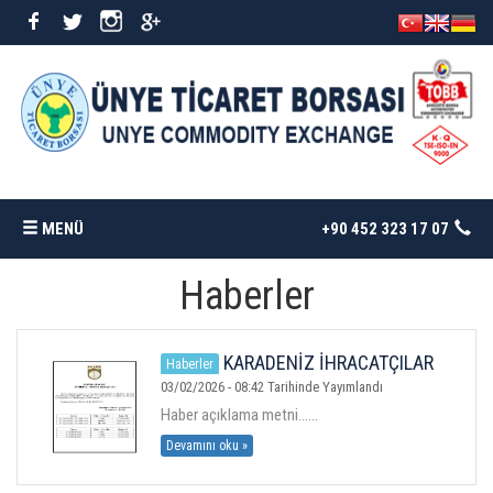
MENÜ
+90 452 323 17 07
Haberler
ANASAYFA
BORSAMIZ
KARADENİZ İHRACATÇILAR
Haberler
BİRLİĞİ OCAK AYI İHRACAT BÜLTENİ
03/02/2026 - 08:42 Tarihinde Yayımlandı
YAYINDA
Haber açıklama metni......
İSTATISTIKLER
Devamını oku »
DÖKÜMANLAR