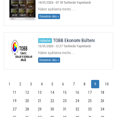
Yayında
14/01/2026 - 07:18 Tarihinde Yayımlandı
Haber açıklama metni......
Devamını oku »
TOBB Ekonomi Bülteni
Haberler
Yayında
13/01/2026 - 12:27 Tarihinde Yayımlandı
Haber açıklama metni......
Devamını oku »
1
2
3
4
5
6
7
8
9
10
11
12
13
14
15
16
17
18
19
20
21
22
23
24
25
26
27
28
29
30
31
32
33
34