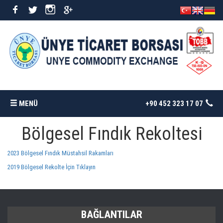
MENÜ
+90 452 323 17 07
Bölgesel Fındık Rekoltesi
ANASAYFA
2023 Bölgesel Fındık Müstahsil Rakamları
BORSAMIZ
2019 Bölgesel Rekolte İçin Tıklayın
İSTATISTIKLER
BAĞLANTILAR
DÖKÜMANLAR