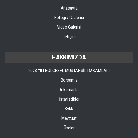
Anasayfa
ÜYELER
Fotoğraf Galerisi
Video Galerisi
MEVZUAT
İletişim
KVKK
HAKKIMIZDA
GALERI
2023 YILI BÖLGESEL MÜSTAHSİL RAKAMLARI
İLETIŞIM
Borsamız
Dökümanlar
İstatistikler
Kvkk
Mevzuat
Üyeler