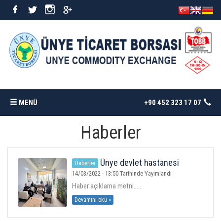
MENÜ
+90 452 323 17 07
Haberler
ANASAYFA
BORSAMIZ
Ünye devlet hastanesi
Haberler
Başhekimi yardımcısına ziyaret
14/03/2022 - 13:50 Tarihinde Yayımlandı
Haber açıklama metni......
İSTATISTIKLER
Devamını oku »
DÖKÜMANLAR