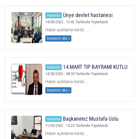
ÜYELER
Ünye devlet hastanesi
Haberler
Başhekimi Dr. Tamer Kutlu yu ziyaret
14/03/2022 - 13:42 Tarihinde Yayımlandı
MEVZUAT
Haber açıklama metni......
Devamını oku »
KVKK
GALERI
14.MART TIP BAYRAMI KUTLU
Haberler
OLSUN.
14/03/2022 - 08:59 Tarihinde Yayımlandı
İLETIŞIM
Haber açıklama metni......
Devamını oku »
Başkanımız Mustafa Uslu
Haberler
Ordu il emniyet müdürlüğünü ziyaret
11/03/2022 - 15:25 Tarihinde Yayımlandı
etti
Haber açıklama metni......