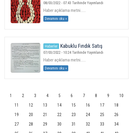
KUTLU OLSUN.
08/03/2022 - 07:43 Tarihinde Yayımlandı
Haber açıklama metni......
Devamını oku »
Kabuklu Fındık Satış
Haberler
Duyurusu
07/03/2022 - 10:24 Tarihinde Yayımlandı
Haber açıklama metni......
Devamını oku »
1
2
3
4
5
6
7
8
9
10
11
12
13
14
15
16
17
18
19
20
21
22
23
24
25
26
27
28
29
30
31
32
33
34