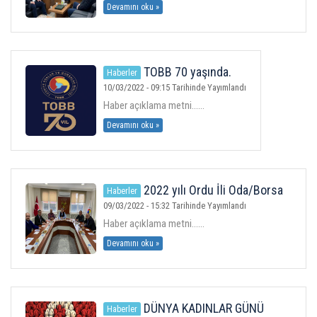
Devamını oku »
TOBB 70 yaşında.
Haberler
10/03/2022 - 09:15 Tarihinde Yayımlandı
Haber açıklama metni......
Devamını oku »
2022 yılı Ordu İli Oda/Borsa
Haberler
Toplantılarının ilki Borsamızda
09/03/2022 - 15:32 Tarihinde Yayımlandı
yapıldı.
Haber açıklama metni......
Devamını oku »
DÜNYA KADINLAR GÜNÜ
Haberler