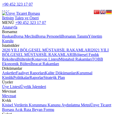
+90 452 323 17 07
İletişim
Talep ve Öneri
MENÜ
+90 452 323 17 07
Anasayfa
Borsamız
Başkan
Borsa Meclisi
Borsa Personeli
Borsanın Tanımı
Yönetim
Kurulu
İstatistikler
2020 YILI BÖLGESEL MÜSTAHSİL RAKAMLARI
2021 YILI
BÖLGESEL MÜSTAHSİL RAKAMLARI
Bölgesel Fındık
Rekoltesi
Bültenler
Kotasyon Listesi
Müstahsil Rakamları
TOBB
Ekonomik Bülten
İhracat Rakamları
Dökümanlar
Anketler
Faaliyet Raporları
Kalite Dökümanları
Kurumsal
Kimlik
Politikalar
Raporlar
Stratejik Plan
Üyeler
Üye Listesi
Üyelik İşlemleri
Mevzuat
Mevzuat
Kvkk
Kişisel Verilerin Korunması Kanunu Aydınlatma Metni
Ünye Ticaret
Borsası Açık Rıza Beyan Formu