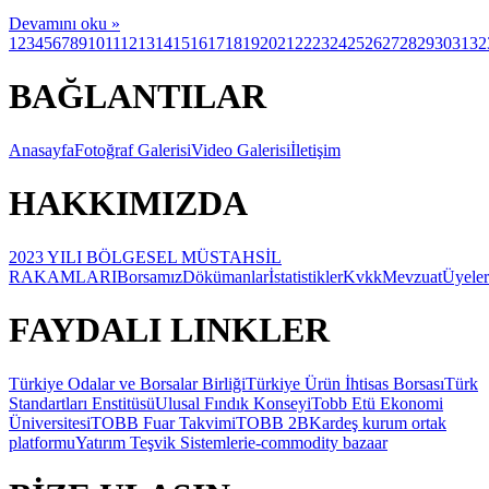
Devamını oku »
1
2
3
4
5
6
7
8
9
10
11
12
13
14
15
16
17
18
19
20
21
22
23
24
25
26
27
28
29
30
31
32
BAĞLANTILAR
Anasayfa
Fotoğraf Galerisi
Video Galerisi
İletişim
HAKKIMIZDA
2023 YILI BÖLGESEL MÜSTAHSİL
RAKAMLARI
Borsamız
Dökümanlar
İstatistikler
Kvkk
Mevzuat
Üyeler
FAYDALI LINKLER
Türkiye Odalar ve Borsalar Birliği
Türkiye Ürün İhtisas Borsası
Türk
Standartları Enstitüsü
Ulusal Fındık Konseyi
Tobb Etü Ekonomi
Üniversitesi
TOBB Fuar Takvimi
TOBB 2B
Kardeş kurum ortak
platformu
Yatırım Teşvik Sistemleri
e-commodity bazaar