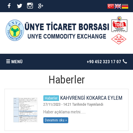
MENÜ
+90 452 323 17 07
Haberler
ANASAYFA
BORSAMIZ
KAHVRENGİ KOKARCA EYLEM
Haberler
PLANI
27/11/2023 - 14:21 Tarihinde Yayımlandı
Haber açıklama metni......
İSTATISTIKLER
Devamını oku »
DÖKÜMANLAR