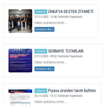
ÜYELER
ÜNKA'YA DESTEK ZİYARETİ
Haberler
27/11/2023 - 13:06 Tarihinde Yayımlandı
MEVZUAT
Haber açıklama metni......
Devamını oku »
KVKK
GALERI
SERMAYE TUTARLARI
Haberler
ARTIRIMI
27/11/2023 - 09:53 Tarihinde Yayımlandı
İLETIŞIM
Haber açıklama metni......
Devamını oku »
Piyasa ürünleri tarım bülteni
Haberler
23/11/2023 - 13:12 Tarihinde Yayımlandı
Haber açıklama metni......