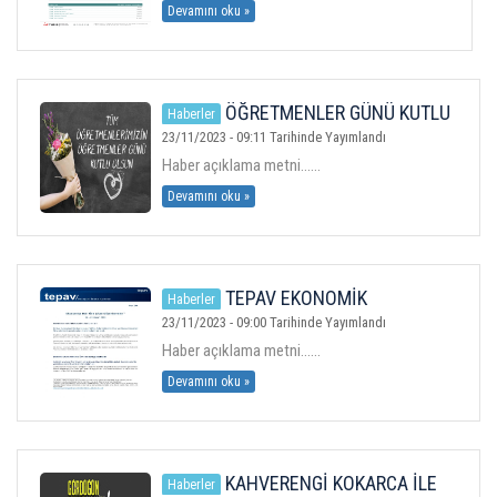
Devamını oku »
ÖĞRETMENLER GÜNÜ KUTLU
Haberler
OLSUN.
23/11/2023 - 09:11 Tarihinde Yayımlandı
Haber açıklama metni......
Devamını oku »
TEPAV EKONOMİK
Haberler
GELİŞMELER
23/11/2023 - 09:00 Tarihinde Yayımlandı
Haber açıklama metni......
Devamını oku »
KAHVERENGİ KOKARCA İLE
Haberler