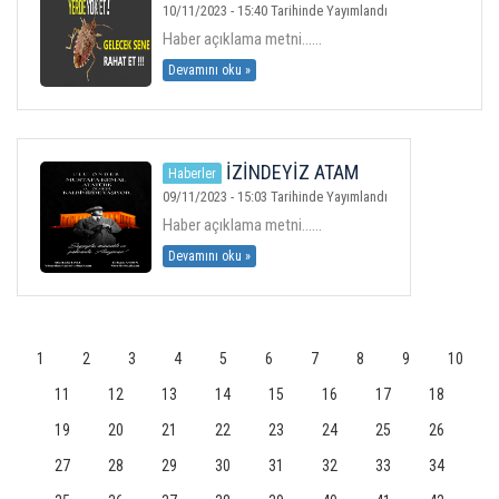
MÜCADELEYE DEVAM
10/11/2023 - 15:40 Tarihinde Yayımlandı
Haber açıklama metni......
Devamını oku »
İZİNDEYİZ ATAM
Haberler
09/11/2023 - 15:03 Tarihinde Yayımlandı
Haber açıklama metni......
Devamını oku »
1
2
3
4
5
6
7
8
9
10
11
12
13
14
15
16
17
18
19
20
21
22
23
24
25
26
27
28
29
30
31
32
33
34