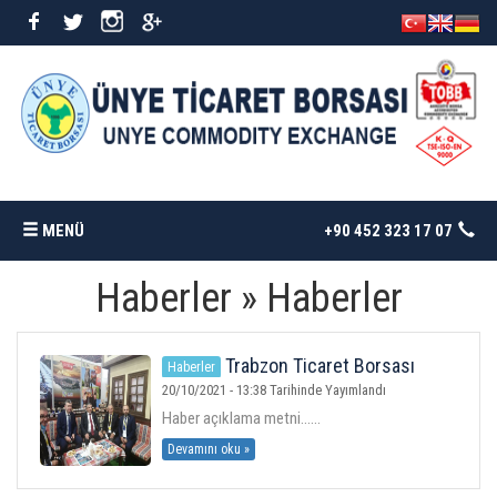
MENÜ
+90 452 323 17 07
Haberler » Haberler
ANASAYFA
BORSAMIZ
Trabzon Ticaret Borsası
Haberler
Başkanı Eyyüp Ergan standımızı
20/10/2021 - 13:38 Tarihinde Yayımlandı
ziyaret etti
Haber açıklama metni......
İSTATISTIKLER
Devamını oku »
DÖKÜMANLAR