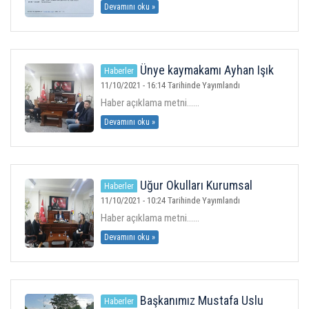
Devamını oku »
Ünye kaymakamı Ayhan Işık
Haberler
Borsamıza iadei ziyarette
11/10/2021 - 16:14 Tarihinde Yayımlandı
bulundu.Ziyarette Yönetim Kurulu
Haber açıklama metni......
Başkanımız Mustafa Uslu ve Meclis
Başkanımız Erhan Aydın bulundu.
Devamını oku »
Uğur Okulları Kurumsal
Haberler
İletişim Yöneticisi Neriman Gülay ve
11/10/2021 - 10:24 Tarihinde Yayımlandı
Kampüs Müdürü Mehtap Kapadayı
Haber açıklama metni......
borsamızı ziyaret ederek Başkanımız
Mustafa Uslu ile görüştü.
Devamını oku »
Başkanımız Mustafa Uslu
Haberler