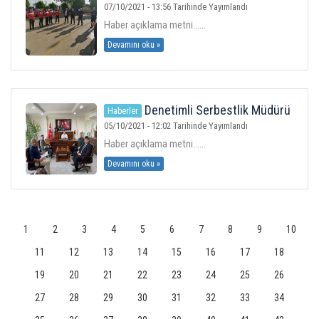
itfaiyeciler haftası kapsamında nöbet
07/10/2021 - 13:56 Tarihinde Yayımlandı
değişimi törenine katıldı.
Haber açıklama metni......
Devamını oku »
Denetimli Serbestlik Müdürü
Haberler
Serdar Erdoğan ve Denetimli
05/10/2021 - 12:02 Tarihinde Yayımlandı
Serbestlik Şefi İlyas Çelebi
Haber açıklama metni......
Başkanımız Mustafa Uslu yu ziyaret
etti.
Devamını oku »
1
2
3
4
5
6
7
8
9
10
11
12
13
14
15
16
17
18
19
20
21
22
23
24
25
26
27
28
29
30
31
32
33
34