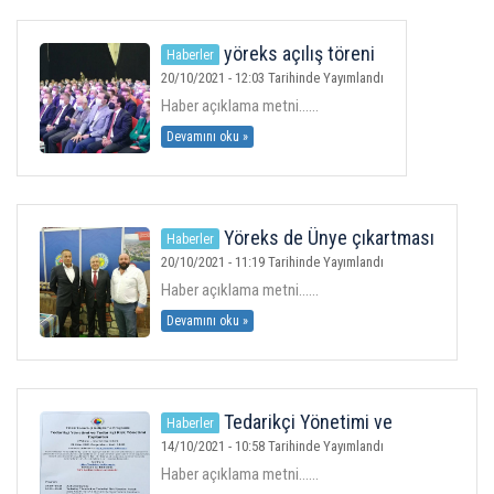
ÜYELER
yöreks açılış töreni
Haberler
20/10/2021 - 12:03 Tarihinde Yayımlandı
MEVZUAT
Haber açıklama metni......
Devamını oku »
KVKK
GALERI
Yöreks de Ünye çıkartması
Haberler
20/10/2021 - 11:19 Tarihinde Yayımlandı
İLETIŞIM
Haber açıklama metni......
Devamını oku »
Tedarikçi Yönetimi ve
Haberler
Tedarikçi Risk Yönetimimi Eğitimi
14/10/2021 - 10:58 Tarihinde Yayımlandı
Haber açıklama metni......