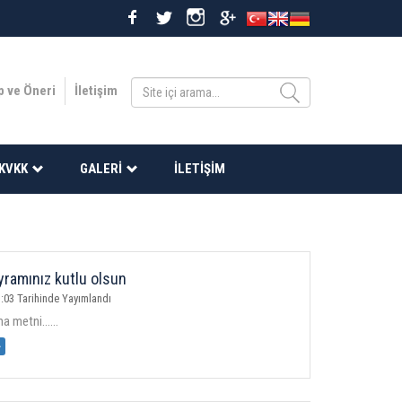
p ve Öneri
İletişim
KVKK
GALERI
İLETIŞIM
ramınız kutlu olsun
:03 Tarihinde Yayımlandı
 metni......
»