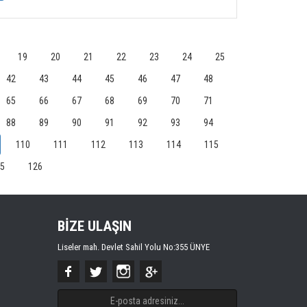
19
20
21
22
23
24
25
42
43
44
45
46
47
48
65
66
67
68
69
70
71
88
89
90
91
92
93
94
110
111
112
113
114
115
5
126
BİZE ULAŞIN
Liseler mah. Devlet Sahil Yolu No:355 ÜNYE