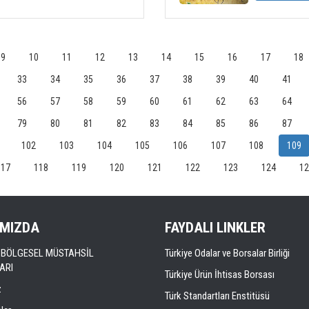
9
10
11
12
13
14
15
16
17
18
33
34
35
36
37
38
39
40
41
56
57
58
59
60
61
62
63
64
79
80
81
82
83
84
85
86
87
102
103
104
105
106
107
108
109
117
118
119
120
121
122
123
124
12
IMIZDA
FAYDALI LINKLER
LI BÖLGESEL MÜSTAHSİL
Türkiye Odalar ve Borsalar Birliği
ARI
Türkiye Ürün İhtisas Borsası
z
Türk Standartları Enstitüsü