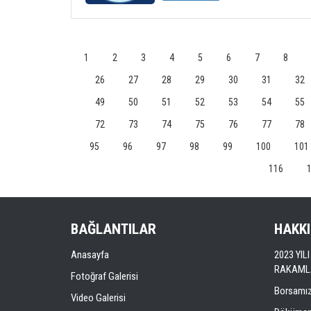
1
2
3
4
5
6
7
8
26
27
28
29
30
31
32
49
50
51
52
53
54
55
72
73
74
75
76
77
78
95
96
97
98
99
100
101
116
BAĞLANTILAR
HAKK
Anasayfa
2023 YI
RAKAML
Fotoğraf Galerisi
Borsamı
Video Galerisi