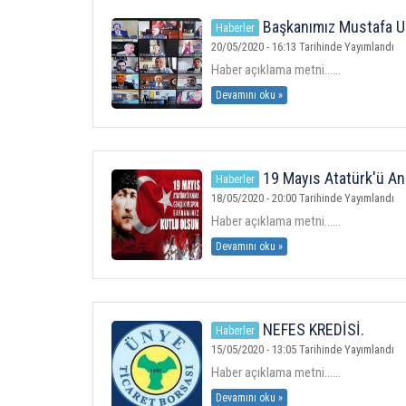
Başkanımız Mustafa U
Haberler
düzenlenen toplantıya katıldı
20/05/2020 - 16:13 Tarihinde Yayımlandı
Haber açıklama metni......
Devamını oku »
19 Mayıs Atatürk'ü An
Haberler
Bayramı
18/05/2020 - 20:00 Tarihinde Yayımlandı
Haber açıklama metni......
Devamını oku »
NEFES KREDİSİ.
Haberler
15/05/2020 - 13:05 Tarihinde Yayımlandı
Haber açıklama metni......
Devamını oku »