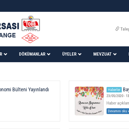
Tale
ER
DÖKÜMANLAR
ÜYELER
MEVZUAT
nomi Bülteni Yayınlandı
Bay
Haberler
23/05/2020 - 13
Haber açıklama
Devamını oku 