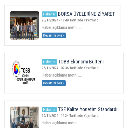
ÜYELER
BORSA ÜYELERİNE ZİYARET
Haberler
26/11/2024 - 13:49 Tarihinde Yayımlandı
MEVZUAT
Haber açıklama metni......
Devamını oku »
KVKK
GALERI
TOBB Ekonomi Bülteni
Haberler
Yayında
25/11/2024 - 07:36 Tarihinde Yayımlandı
İLETIŞIM
Haber açıklama metni......
Devamını oku »
TSE Kalite Yönetim Standardı
Haberler
Denetimi Tamamlandı
19/11/2024 - 14:24 Tarihinde Yayımlandı
Haber açıklama metni......