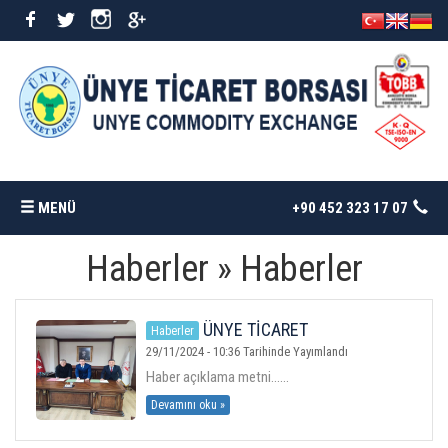
MENÜ
+90 452 323 17 07
Haberler » Haberler
ANASAYFA
BORSAMIZ
ÜNYE TİCARET
Haberler
BORSASINDAN EĞİTİME BÜYÜK
29/11/2024 - 10:36 Tarihinde Yayımlandı
DESTEK
Haber açıklama metni......
İSTATISTIKLER
Devamını oku »
DÖKÜMANLAR