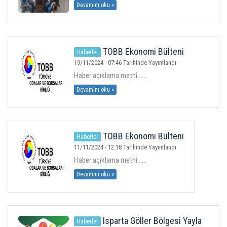
Devamını oku »
TOBB Ekonomi Bülteni
Haberler
Yayında
19/11/2024 - 07:46 Tarihinde Yayımlandı
Haber açıklama metni......
Devamını oku »
TOBB Ekonomi Bülteni
Haberler
11/11/2024 - 12:18 Tarihinde Yayımlandı
Haber açıklama metni......
Devamını oku »
Isparta Göller Bölgesi Yayla
Haberler