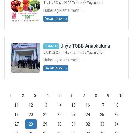
Şartlarında Tarım ve Hayvancılık Fuarı
11/11/2024 - 09:38 Tarihinde Yayımlandı
Daveti
Haber açıklama metni......
Devamını oku »
Ünye TOBB Anaokuluna
Haberler
Ziyaret
07/11/2024 - 14:27 Tarihinde Yayımlandı
Haber açıklama metni......
Devamını oku »
1
2
3
4
5
6
7
8
9
10
11
12
13
14
15
16
17
18
19
20
21
22
23
24
25
26
27
28
29
30
31
32
33
34