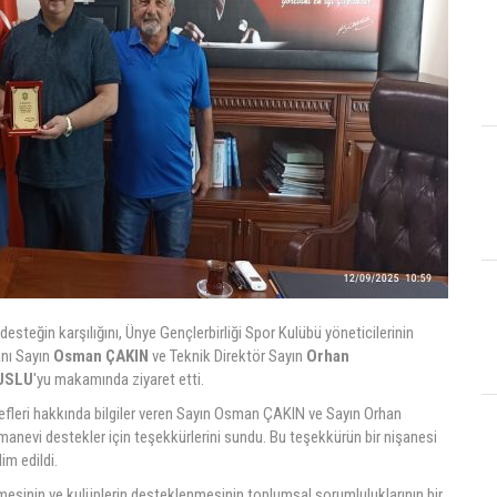
esteğin karşılığını, Ünye Gençlerbirliği Spor Kulübü yöneticilerinin
anı Sayın
Osman ÇAKIN
ve Teknik Direktör Sayın
Orhan
 USLU
'yu makamında ziyaret etti.
fleri hakkında bilgiler veren Sayın Osman ÇAKIN ve Sayın Orhan
nevi destekler için teşekkürlerini sundu. Bu teşekkürün bir nişanesi
im edildi.
esinin ve kulüplerin desteklenmesinin toplumsal sorumluluklarının bir