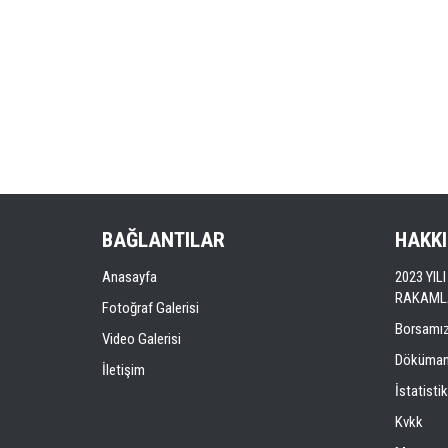
BAĞLANTILAR
HAKK
Anasayfa
2023 YI
RAKAML
Fotoğraf Galerisi
Borsamı
Video Galerisi
Döküman
İletişim
İstatistik
Kvkk