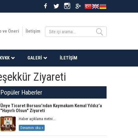
p ve Öneri
İletişim
KVKK
GALERI
İLETIŞIM
şekkür Ziyareti
Popüler Haberler
Ünye Ticaret Borsası’ndan Kaymakam Kemal Yıldız’a
"Hayırlı Olsun" Ziyareti
Haber açıklama metni...
Devamını oku »