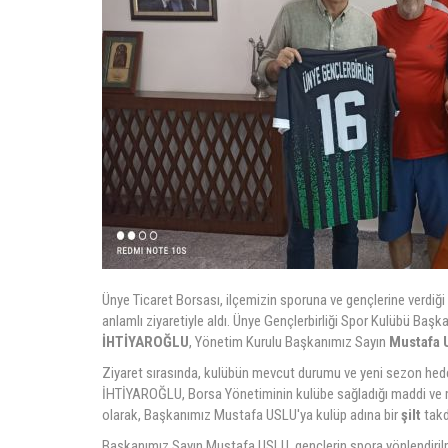
Ünye Ticaret Borsası, ilçemizin sporuna ve gençlerine verdiği d
anlamlı ziyaretiyle aldı. Ünye Gençlerbirliği Spor Kulübü Başk
İHTİYAROĞLU
, Yönetim Kurulu Başkanımız Sayın
Mustafa
Ziyaret sırasında, kulübün mevcut durumu ve yeni sezon hede
İHTİYAROĞLU, Borsa Yönetiminin kulübe sağladığı maddi ve ma
olarak, Başkanımız Mustafa USLU'ya kulüp adına bir
şilt
takd
Başkanımız Sayın Mustafa USLU, gençlerin spora yönlendirilm