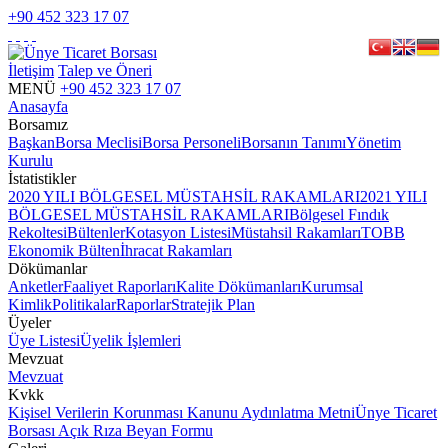
+90 452 323 17 07
İletişim
Talep ve Öneri
MENÜ
+90 452 323 17 07
Anasayfa
Borsamız
Başkan
Borsa Meclisi
Borsa Personeli
Borsanın Tanımı
Yönetim
Kurulu
İstatistikler
2020 YILI BÖLGESEL MÜSTAHSİL RAKAMLARI
2021 YILI
BÖLGESEL MÜSTAHSİL RAKAMLARI
Bölgesel Fındık
Rekoltesi
Bültenler
Kotasyon Listesi
Müstahsil Rakamları
TOBB
Ekonomik Bülten
İhracat Rakamları
Dökümanlar
Anketler
Faaliyet Raporları
Kalite Dökümanları
Kurumsal
Kimlik
Politikalar
Raporlar
Stratejik Plan
Üyeler
Üye Listesi
Üyelik İşlemleri
Mevzuat
Mevzuat
Kvkk
Kişisel Verilerin Korunması Kanunu Aydınlatma Metni
Ünye Ticaret
Borsası Açık Rıza Beyan Formu