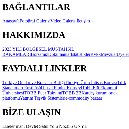
BAĞLANTILAR
Anasayfa
Fotoğraf Galerisi
Video Galerisi
İletişim
HAKKIMIZDA
2023 YILI BÖLGESEL MÜSTAHSİL
RAKAMLARI
Borsamız
Dökümanlar
İstatistikler
Kvkk
Mevzuat
Üyeler
FAYDALI LINKLER
Türkiye Odalar ve Borsalar Birliği
Türkiye Ürün İhtisas Borsası
Türk
Standartları Enstitüsü
Ulusal Fındık Konseyi
Tobb Etü Ekonomi
Üniversitesi
TOBB Fuar Takvimi
TOBB 2B
Kardeş kurum ortak
platformu
Yatırım Teşvik Sistemleri
e-commodity bazaar
BİZE ULAŞIN
Liseler mah. Devlet Sahil Yolu No:355 ÜNYE