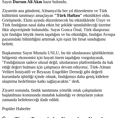
Sayın
Dursun Ali Akın
hazır bulundu.
Ziyaretin ana gündemi, Almanya'da her yıl düzenlenen ve Türk
kültürünü tanıtmayı amaçlayan
"Türk Haftası"
etkinlikleri oldu.
Görüşmede, Ekim ayında düzenlenecek bu etkinliklerde Ünye ve
Türk fındığının nasıl daha etkin bir şekilde tanıtılabileceği üzerine
fikir alışverişinde bulunuldu. Sayın Gonca Önal, Türk diasporası
için fındığın büyük önem taşıdığını ve bu etkinliğin, fındığın Avrupa
pazarındaki bilinirliğini artırmak için eşsiz bir fırsat sunduğunu
belirtti.
Başkanımız Sayın Mustafa USLU, bu tür uluslararası işbirliklerinin
bölgemiz ekonomisi için hayati önem taşıdığını vurgulayarak,
"Fındığımızın sadece ulusal değil, uluslararası platformlarda da hak
ettiği değeri bulması için çalışmaya devam ediyoruz. Türk-Alman
Velileri İnisiyatifi ve Beyazay Engelliler Derneği gibi değerli
kurumlarla işbirliği içinde olmak, fındığımızı daha geniş kitlelere
ulaştırma hedefimize katkı sağlayacaktır." dedi.
Ziyaret sonunda, fındık tanıtımına yönelik ortak çalışmaların
başlatılması konusunda mutabık kalındığı ve detayların yakın
zamanda belirleneceği ifade edildi.
Popüler Haberler