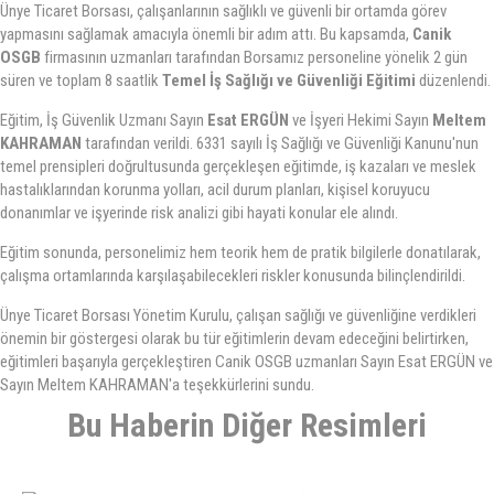
Ünye Ticaret Borsası, çalışanlarının sağlıklı ve güvenli bir ortamda görev
yapmasını sağlamak amacıyla önemli bir adım attı. Bu kapsamda,
Canik
GALERI
OSGB
firmasının uzmanları tarafından Borsamız personeline yönelik 2 gün
süren ve toplam 8 saatlik
Temel İş Sağlığı ve Güvenliği Eğitimi
düzenlendi.
İLETIŞIM
Eğitim, İş Güvenlik Uzmanı Sayın
Esat ERGÜN
ve İşyeri Hekimi Sayın
Meltem
KAHRAMAN
tarafından verildi. 6331 sayılı İş Sağlığı ve Güvenliği Kanunu'nun
temel prensipleri doğrultusunda gerçekleşen eğitimde, iş kazaları ve meslek
hastalıklarından korunma yolları, acil durum planları, kişisel koruyucu
donanımlar ve işyerinde risk analizi gibi hayati konular ele alındı.
Eğitim sonunda, personelimiz hem teorik hem de pratik bilgilerle donatılarak,
çalışma ortamlarında karşılaşabilecekleri riskler konusunda bilinçlendirildi.
Ünye Ticaret Borsası Yönetim Kurulu, çalışan sağlığı ve güvenliğine verdikleri
önemin bir göstergesi olarak bu tür eğitimlerin devam edeceğini belirtirken,
eğitimleri başarıyla gerçekleştiren Canik OSGB uzmanları Sayın Esat ERGÜN ve
Sayın Meltem KAHRAMAN'a teşekkürlerini sundu.
Bu Haberin Diğer Resimleri