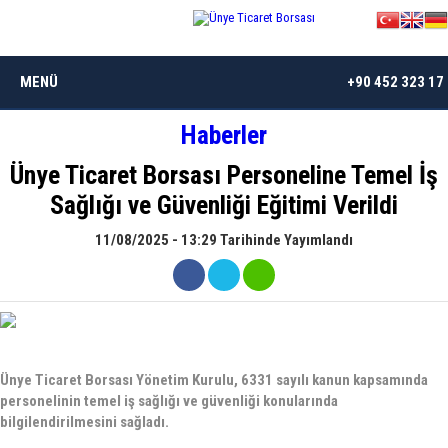
MENÜ
+90 452 323 17
Haberler
ANASAYFA
Ünye Ticaret Borsası Personeline Temel İş
BORSAMIZ
Sağlığı ve Güvenliği Eğitimi Verildi
İSTATISTIKLER
11/08/2025 - 13:29 Tarihinde Yayımlandı
DÖKÜMANLAR
ÜYELER
Ünye Ticaret Borsası Yönetim Kurulu, 6331 sayılı kanun kapsamında
MEVZUAT
personelinin temel iş sağlığı ve güvenliği konularında
bilgilendirilmesini sağladı.
KVKK