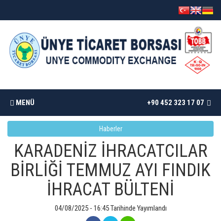
MENÜ
+90 452 323 17 07
Haberler
ANASAYFA
KARADENİZ İHRACATCILAR
BORSAMIZ
BİRLİĞİ TEMMUZ AYI FINDIK
İHRACAT BÜLTENİ
İSTATISTIKLER
04/08/2025 - 16:45 Tarihinde Yayımlandı
DÖKÜMANLAR