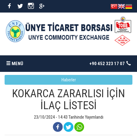
MENÜ
+90 452 323 17 07
Haberler
ANASAYFA
KOKARCA ZARARLISI İÇİN
BORSAMIZ
İLAÇ LİSTESİ
İSTATISTIKLER
23/10/2024 - 14:43 Tarihinde Yayımlandı
DÖKÜMANLAR