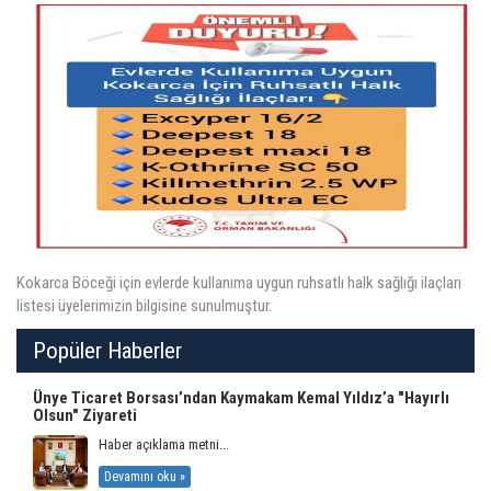
ÜYELER
MEVZUAT
KVKK
GALERI
Kokarca Böceği için evlerde kullanıma uygun ruhsatlı halk sağlığı ilaçları
İLETIŞIM
listesi üyelerimizin bilgisine sunulmuştur.
Popüler Haberler
Ünye Ticaret Borsası’ndan Kaymakam Kemal Yıldız’a "Hayırlı
Olsun" Ziyareti
Haber açıklama metni...
Devamını oku »