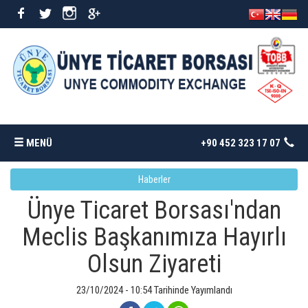
MENÜ
+90 452 323 17 07
Haberler
ANASAYFA
Ünye Ticaret Borsası'ndan
BORSAMIZ
Meclis Başkanımıza Hayırlı
Olsun Ziyareti
İSTATISTIKLER
23/10/2024 - 10:54 Tarihinde Yayımlandı
DÖKÜMANLAR