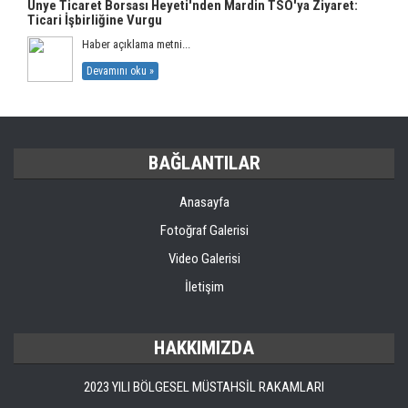
Ünye Ticaret Borsası Heyeti'nden Mardin TSO'ya Ziyaret:
Ticari İşbirliğine Vurgu
Haber açıklama metni...
Devamını oku »
BAĞLANTILAR
Anasayfa
Fotoğraf Galerisi
Video Galerisi
İletişim
HAKKIMIZDA
2023 YILI BÖLGESEL MÜSTAHSİL RAKAMLARI