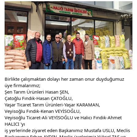
ÜYELER
MEVZUAT
KVKK
GALERI
Birlikte çalışmaktan dolayı her zaman onur duyduğumuz
İLETIŞIM
üye firmalarımız;
Şen Tarım Ürünleri Hasan ŞEN,
Çatoğlu Fındık-Hasan ÇATOĞLU,
Yaşar Ticaret Tarım Ürünleri-Yaşar KARAMAN,
Veyisoğlu Fındık-Kenan VEYİSOĞLU,
Veyisoğlu Ticaret-Ali VEYİSOĞLU ve Halıcı Fındık-Ahmet
HALICI 'yı
iş yerlerinde ziyaret eden Başkanımız Mustafa USLU, Meclis
Başkanımız Erhan AYDIN, Meclis üyelerimiz Yüksel TAŞ ve