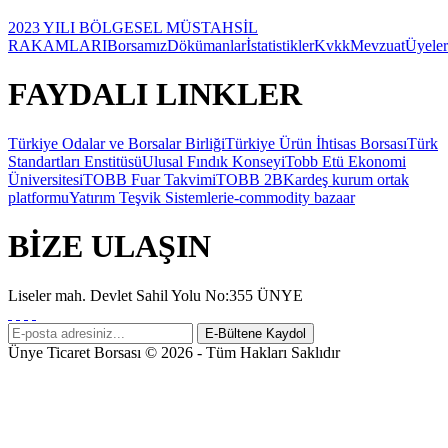
2023 YILI BÖLGESEL MÜSTAHSİL
RAKAMLARI
Borsamız
Dökümanlar
İstatistikler
Kvkk
Mevzuat
Üyeler
FAYDALI LINKLER
Türkiye Odalar ve Borsalar Birliği
Türkiye Ürün İhtisas Borsası
Türk
Standartları Enstitüsü
Ulusal Fındık Konseyi
Tobb Etü Ekonomi
Üniversitesi
TOBB Fuar Takvimi
TOBB 2B
Kardeş kurum ortak
platformu
Yatırım Teşvik Sistemleri
e-commodity bazaar
BİZE ULAŞIN
Liseler mah. Devlet Sahil Yolu No:355 ÜNYE
Ünye Ticaret Borsası © 2026 - Tüm Hakları Saklıdır