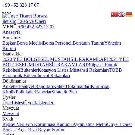
+90 452 323 17 07
İletişim
Talep ve Öneri
MENÜ
+90 452 323 17 07
Anasayfa
Borsamız
Başkan
Borsa Meclisi
Borsa Personeli
Borsanın Tanımı
Yönetim
Kurulu
İstatistikler
2020 YILI BÖLGESEL MÜSTAHSİL RAKAMLARI
2021 YILI
BÖLGESEL MÜSTAHSİL RAKAMLARI
Bölgesel Fındık
Rekoltesi
Bültenler
Kotasyon Listesi
Müstahsil Rakamları
TOBB
Ekonomik Bülten
İhracat Rakamları
Dökümanlar
Anketler
Faaliyet Raporları
Kalite Dökümanları
Kurumsal
Kimlik
Politikalar
Raporlar
Stratejik Plan
Üyeler
Üye Listesi
Üyelik İşlemleri
Mevzuat
Mevzuat
Kvkk
Kişisel Verilerin Korunması Kanunu Aydınlatma Metni
Ünye Ticaret
Borsası Açık Rıza Beyan Formu