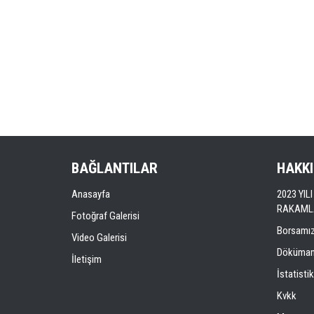
BAĞLANTILAR
HAKK
Anasayfa
2023 YI
RAKAML
Fotoğraf Galerisi
Borsamı
Video Galerisi
Döküman
İletişim
İstatistik
Kvkk