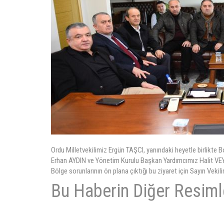
Ordu Milletvekilimiz Ergün TAŞCI, yanındaki heyetle birlikt
Erhan AYDIN ve Yönetim Kurulu Başkan Yardımcımız Halit VEYİ
Bölge sorunlarının ön plana çıktığı bu ziyaret için Sayın Veki
Bu Haberin Diğer Resiml