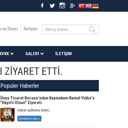
p ve Öneri
İletişim
KVKK
GALERI
İLETIŞIM
 ZİYARET ETTİ.
Popüler Haberler
Ünye Ticaret Borsası’ndan Kaymakam Kemal Yıldız’a
"Hayırlı Olsun" Ziyareti
Haber açıklama metni...
Devamını oku »