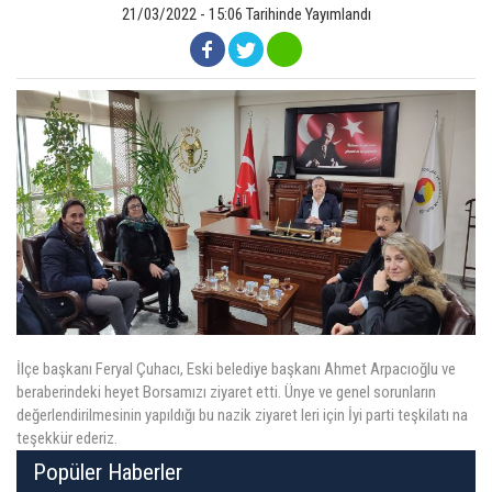
21/03/2022 - 15:06 Tarihinde Yayımlandı
ÜYELER
MEVZUAT
KVKK
GALERI
İLETIŞIM
İlçe başkanı Feryal Çuhacı, Eski belediye başkanı Ahmet Arpacıoğlu ve
beraberindeki heyet Borsamızı ziyaret etti. Ünye ve genel sorunların
değerlendirilmesinin yapıldığı bu nazik ziyaret leri için İyi parti teşkilatı na
teşekkür ederiz.
Popüler Haberler