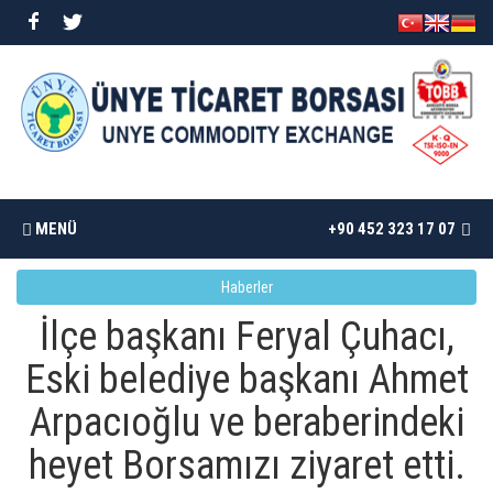
MENÜ
+90 452 323 17 07
Haberler
ANASAYFA
İlçe başkanı Feryal Çuhacı,
BORSAMIZ
Eski belediye başkanı Ahmet
Arpacıoğlu ve beraberindeki
İSTATISTIKLER
heyet Borsamızı ziyaret etti.
DÖKÜMANLAR