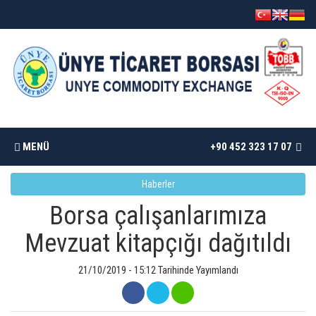
MENÜ
+90 452 323 17 07
Haberler
ANASAYFA
Borsa çalışanlarımıza
BORSAMIZ
Mevzuat kitapçığı dağıtıldı
İSTATISTIKLER
21/10/2019 - 15:12 Tarihinde Yayımlandı
DÖKÜMANLAR