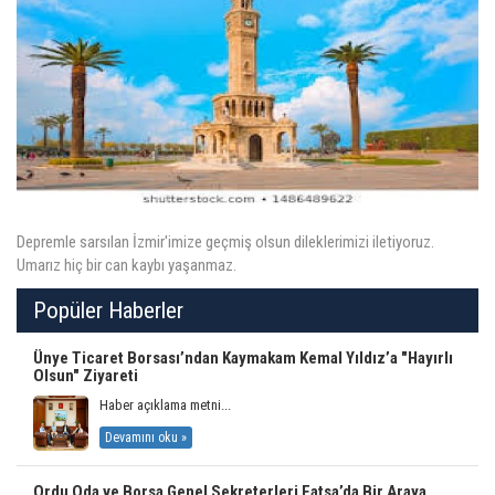
ÜYELER
MEVZUAT
KVKK
GALERI
Depremle sarsılan İzmir'imize geçmiş olsun dileklerimizi iletiyoruz.
Umarız hiç bir can kaybı yaşanmaz.
İLETIŞIM
Popüler Haberler
Ünye Ticaret Borsası’ndan Kaymakam Kemal Yıldız’a "Hayırlı
Olsun" Ziyareti
Haber açıklama metni...
Devamını oku »
Ordu Oda ve Borsa Genel Sekreterleri Fatsa’da Bir Araya