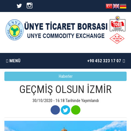
MENÜ
+90 452 323 17 07
Haberler
ANASAYFA
GEÇMİŞ OLSUN İZMİR
BORSAMIZ
30/10/2020 - 16:18 Tarihinde Yayımlandı
İSTATISTIKLER
DÖKÜMANLAR