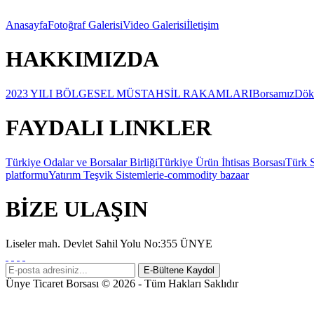
Anasayfa
Fotoğraf Galerisi
Video Galerisi
İletişim
HAKKIMIZDA
2023 YILI BÖLGESEL MÜSTAHSİL RAKAMLARI
Borsamız
Dök
FAYDALI LINKLER
Türkiye Odalar ve Borsalar Birliği
Türkiye Ürün İhtisas Borsası
Türk S
platformu
Yatırım Teşvik Sistemleri
e-commodity bazaar
BİZE ULAŞIN
Liseler mah. Devlet Sahil Yolu No:355 ÜNYE
Ünye Ticaret Borsası © 2026 - Tüm Hakları Saklıdır