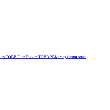
tesi
TOBB Fuar Takvimi
TOBB 2B
Kardeş kurum ortak