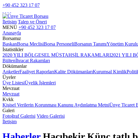
+90 452 323 17 07
İletişim
Talep ve Öneri
MENÜ
+90 452 323 17 07
Anasayfa
Borsamız
Başkan
Borsa Meclisi
Borsa Personeli
Borsanın Tanımı
Yönetim Kurul
İstatistikler
2020 YILI BÖLGESEL MÜSTAHSİL RAKAMLARI
2021 YILI
Bülten
İhracat Rakamları
Dökümanlar
Anketler
Faaliyet Raporları
Kalite Dökümanları
Kurumsal Kimlik
Politi
Üyeler
Üye Listesi
Üyelik İşlemleri
Mevzuat
Mevzuat
Kvkk
Kişisel Verilerin Korunması Kanunu Aydınlatma Metni
Ünye Ticaret 
Galeri
Fotoğraf Galerisi
Video Galerisi
İletişim
Haberler
Hacıbekir Künç tatlı b