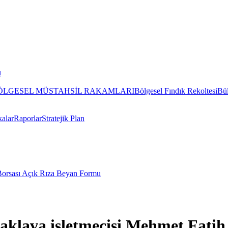
u
 BÖLGESEL MÜSTAHSİL RAKAMLARI
Bölgesel Fındık Rekoltesi
Bül
kalar
Raporlar
Stratejik Plan
Borsası Açık Rıza Beyan Formu
aklava işletmecisi Mehmet Fatih 