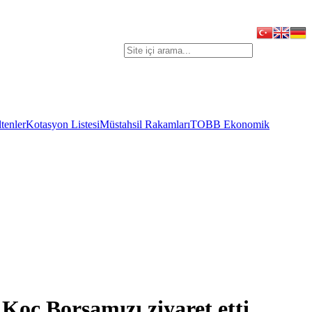
tenler
Kotasyon Listesi
Müstahsil Rakamları
TOBB Ekonomik
Koç Borsamızı ziyaret etti.