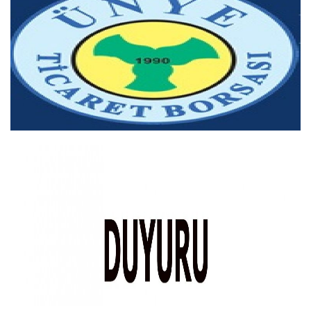
ÜYELER
MEVZUAT
KVKK
GALERI
İLETIŞIM