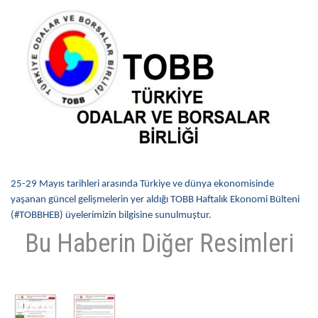
ÜYELER
MEVZUAT
KVKK
GALERI
İLETIŞIM
25-29 Mayıs tarihleri arasında Türkiye ve dünya ekonomisinde
yaşanan güncel gelişmelerin yer aldığı TOBB Haftalık Ekonomi Bülteni
(#TOBBHEB) üyelerimizin bilgisine sunulmuştur.
Bu Haberin Diğer Resimleri