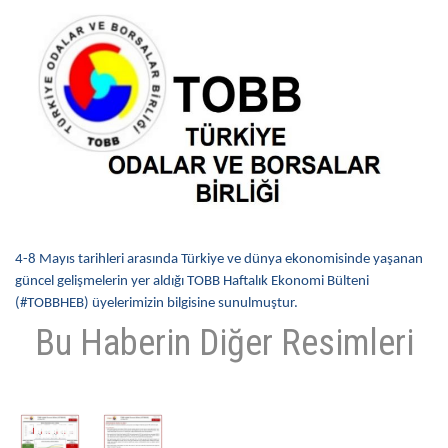
ÜYELER
MEVZUAT
KVKK
GALERI
İLETIŞIM
4-8 Mayıs tarihleri arasında Türkiye ve dünya ekonomisinde yaşanan
güncel gelişmelerin yer aldığı TOBB Haftalık Ekonomi Bülteni
(#TOBBHEB) üyelerimizin bilgisine sunulmuştur.
Bu Haberin Diğer Resimleri