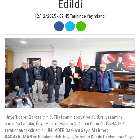
Edildi
ÜYELER
12/12/2025 - 09:45 Tarihinde Yayımlandı
MEVZUAT
KVKK
GALERI
İLETIŞIM
Ünye Ticaret Borsası’nın (ÜTB) ilçenin sosyal ve kültürel yaşamına
sunduğu katkılar, Ünye Helim - Halim Ağa Camii Derneği (ÜNHADER)
tarafından takdir edildi. ÜNHADER Başkanı Sayın
Mehmet
KARAYALMAN
ve beraberindeki heyet, Yönetim Kurulu Başkanımız Sayın