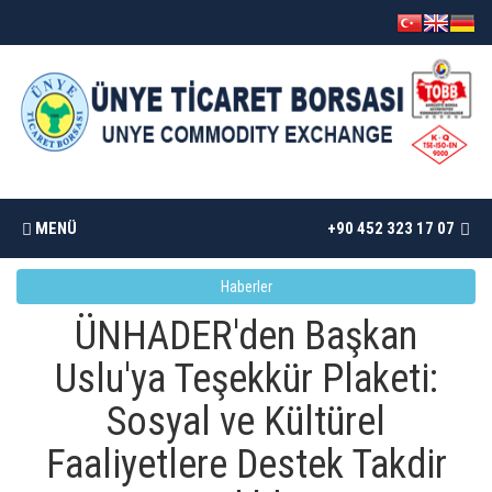
MENÜ
+90 452 323 17 07
Haberler
ANASAYFA
ÜNHADER'den Başkan
BORSAMIZ
Uslu'ya Teşekkür Plaketi:
Sosyal ve Kültürel
İSTATISTIKLER
Faaliyetlere Destek Takdir
DÖKÜMANLAR