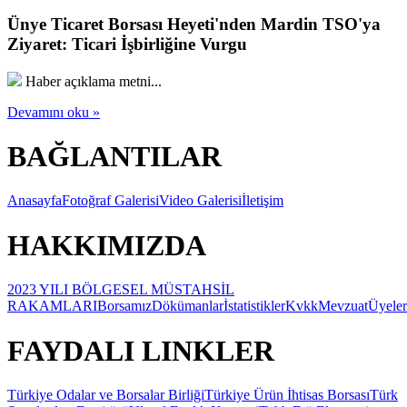
Ünye Ticaret Borsası Heyeti'nden Mardin TSO'ya
Ziyaret: Ticari İşbirliğine Vurgu
Haber açıklama metni...
Devamını oku »
BAĞLANTILAR
Anasayfa
Fotoğraf Galerisi
Video Galerisi
İletişim
HAKKIMIZDA
2023 YILI BÖLGESEL MÜSTAHSİL
RAKAMLARI
Borsamız
Dökümanlar
İstatistikler
Kvkk
Mevzuat
Üyeler
FAYDALI LINKLER
Türkiye Odalar ve Borsalar Birliği
Türkiye Ürün İhtisas Borsası
Türk