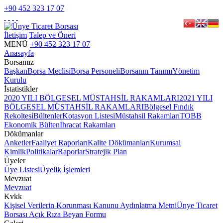
+90 452 323 17 07
İletişim
Talep ve Öneri
MENÜ
+90 452 323 17 07
Anasayfa
Borsamız
Başkan
Borsa Meclisi
Borsa Personeli
Borsanın Tanımı
Yönetim
Kurulu
İstatistikler
2020 YILI BÖLGESEL MÜSTAHSİL RAKAMLARI
2021 YILI
BÖLGESEL MÜSTAHSİL RAKAMLARI
Bölgesel Fındık
Rekoltesi
Bültenler
Kotasyon Listesi
Müstahsil Rakamları
TOBB
Ekonomik Bülten
İhracat Rakamları
Dökümanlar
Anketler
Faaliyet Raporları
Kalite Dökümanları
Kurumsal
Kimlik
Politikalar
Raporlar
Stratejik Plan
Üyeler
Üye Listesi
Üyelik İşlemleri
Mevzuat
Mevzuat
Kvkk
Kişisel Verilerin Korunması Kanunu Aydınlatma Metni
Ünye Ticaret
Borsası Açık Rıza Beyan Formu