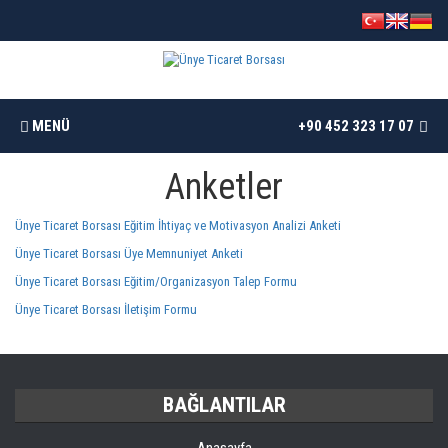
MENÜ
+90 452 323 17 07
Anketler
ANASAYFA
Ünye Ticaret Borsası Eğitim İhtiyaç ve Motivasyon Analizi Anketi
BORSAMIZ
Ünye Ticaret Borsası Üye Memnuniyet Anketi
Ünye Ticaret Borsası Eğitim/Organizasyon Talep Formu
İSTATISTIKLER
Ünye Ticaret Borsası İletişim Formu
DÖKÜMANLAR
BAĞLANTILAR
ÜYELER