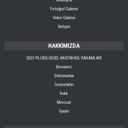
Anasayfa
MEVZUAT
Fotoğraf Galerisi
Video Galerisi
KVKK
İletişim
GALERI
HAKKIMIZDA
İLETIŞIM
2023 YILI BÖLGESEL MÜSTAHSİL RAKAMLARI
Borsamız
Dökümanlar
İstatistikler
Kvkk
Mevzuat
Üyeler