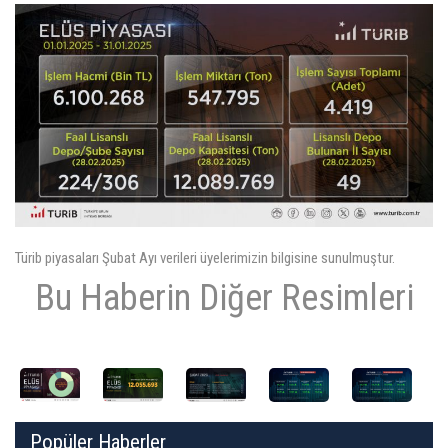
ÜYELER
MEVZUAT
KVKK
GALERI
Türib piyasaları Şubat Ayı verileri üyelerimizin bilgisine sunulmuştur.
İLETIŞIM
Bu Haberin Diğer Resimleri
Popüler Haberler