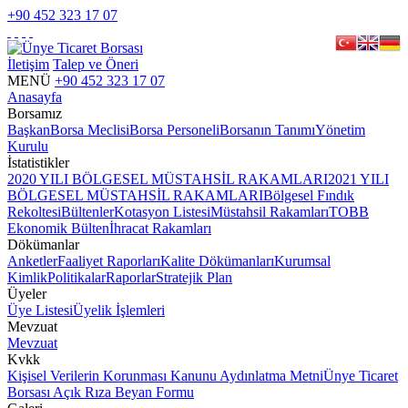
+90 452 323 17 07
İletişim
Talep ve Öneri
MENÜ
+90 452 323 17 07
Anasayfa
Borsamız
Başkan
Borsa Meclisi
Borsa Personeli
Borsanın Tanımı
Yönetim
Kurulu
İstatistikler
2020 YILI BÖLGESEL MÜSTAHSİL RAKAMLARI
2021 YILI
BÖLGESEL MÜSTAHSİL RAKAMLARI
Bölgesel Fındık
Rekoltesi
Bültenler
Kotasyon Listesi
Müstahsil Rakamları
TOBB
Ekonomik Bülten
İhracat Rakamları
Dökümanlar
Anketler
Faaliyet Raporları
Kalite Dökümanları
Kurumsal
Kimlik
Politikalar
Raporlar
Stratejik Plan
Üyeler
Üye Listesi
Üyelik İşlemleri
Mevzuat
Mevzuat
Kvkk
Kişisel Verilerin Korunması Kanunu Aydınlatma Metni
Ünye Ticaret
Borsası Açık Rıza Beyan Formu