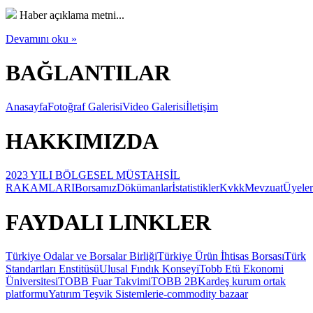
Haber açıklama metni...
Devamını oku »
BAĞLANTILAR
Anasayfa
Fotoğraf Galerisi
Video Galerisi
İletişim
HAKKIMIZDA
2023 YILI BÖLGESEL MÜSTAHSİL
RAKAMLARI
Borsamız
Dökümanlar
İstatistikler
Kvkk
Mevzuat
Üyeler
FAYDALI LINKLER
Türkiye Odalar ve Borsalar Birliği
Türkiye Ürün İhtisas Borsası
Türk
Standartları Enstitüsü
Ulusal Fındık Konseyi
Tobb Etü Ekonomi
Üniversitesi
TOBB Fuar Takvimi
TOBB 2B
Kardeş kurum ortak
platformu
Yatırım Teşvik Sistemleri
e-commodity bazaar