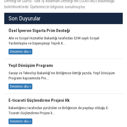
Derneği ile Gürcü- Türk İş Adamları Derneği'nin (GÜRTİAD) bulunduğu
belirtilmektedir. Üyelerimizin bilgisine sunulmuştur.
ÜYELER
Son Duyurular
MEVZUAT
Özel İşveren Sigorta Prim Desteği
Aile ve Sosyal Hizmetler Bakanlığı tarafından 3294 sayılı Sosyal
KVKK
Yardımlaşma ve Dayanışmayı Teşvik K...
Devamını oku »
GALERI
Yeşil Dönüşüm Programı
Sanayi ve Teknoloji Bakanlığı'nın Birliğimize ilettiği yazıda; Yeşil Dönüşüm
İLETIŞIM
Programı kapsamında Pro...
Devamını oku »
E-ticareti Güçlendirme Projesi Hk
Bakanlığımız tarafından yürütülen ve Birliğinizin de paydaşı olduğu E-
Ticareti Güçlendirme Projesi k...
Devamını oku »