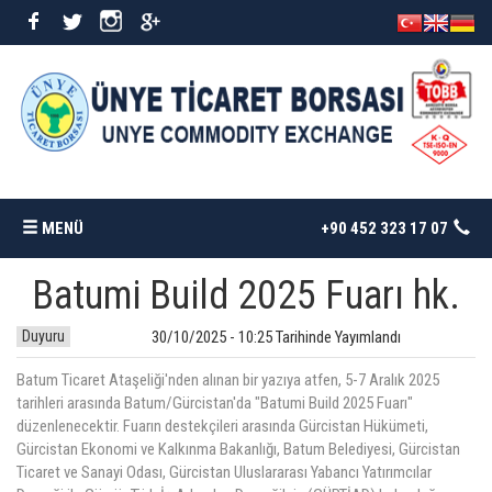
MENÜ
+90 452 323 17 07
Batumi Build 2025 Fuarı hk.
ANASAYFA
Duyuru
30/10/2025 - 10:25 Tarihinde Yayımlandı
BORSAMIZ
Batum Ticaret Ataşeliği'nden alınan bir yazıya atfen, 5-7 Aralık 2025
tarihleri arasında Batum/Gürcistan'da "Batumi Build 2025 Fuarı"
İSTATISTIKLER
düzenlenecektir. Fuarın destekçileri arasında Gürcistan Hükümeti,
Gürcistan Ekonomi ve Kalkınma Bakanlığı, Batum Belediyesi, Gürcistan
Ticaret ve Sanayi Odası, Gürcistan Uluslararası Yabancı Yatırımcılar
DÖKÜMANLAR